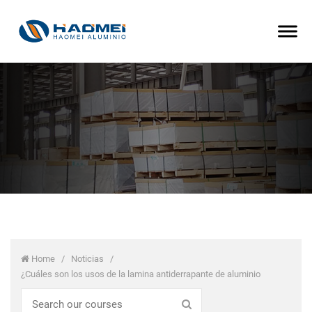
Home
/
Noticias
/
¿Cuáles son los usos de la lamina antiderrapante de aluminio