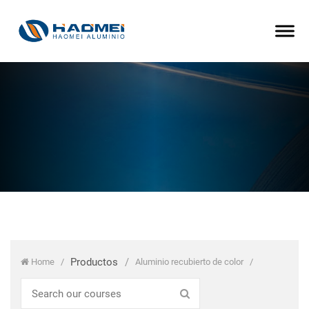
Productos
/
Home
/
Aluminio recubierto de color
/