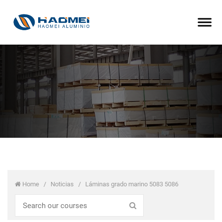
Home
/
Noticias
/
Láminas grado marino 5083 5086