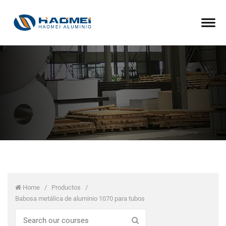
Home
/
Productos
/
Babosa metálica de aluminio 1070 para tubos